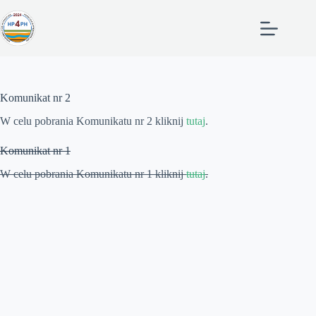
Przejdź
do
treści
Komunikat nr 2
W celu pobrania Komunikatu nr 2 kliknij
tutaj
.
Komunikat nr 1
W celu pobrania Komunikatu nr 1 kliknij
tutaj
.